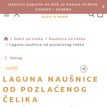
Iskoristi popuste do 60% uz kodove SAND35,
X
SAND40 i SAND60
Izbornik
Pretraga
Profil
Koš
Nakit od čelika
Naušnice od čelika
Laguna naušnice od pozlaćenog čelika
Natrag
LAGUNA NAUŠNICE
OD POZLAĆENOG
ČELIKA