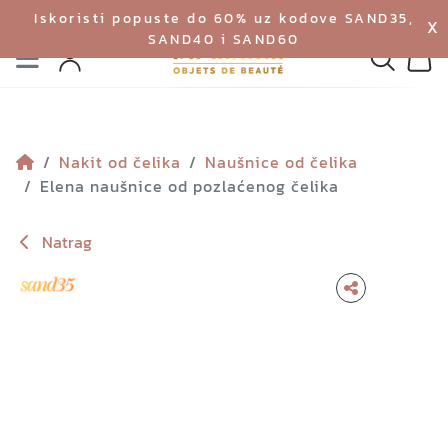
Iskoristi popuste do 60% uz kodove SAND35,
X
SAND40 i SAND60
Izbornik
Pretraga
Profil
Koš
Nakit od čelika
Naušnice od čelika
Elena naušnice od pozlaćenog čelika
Natrag