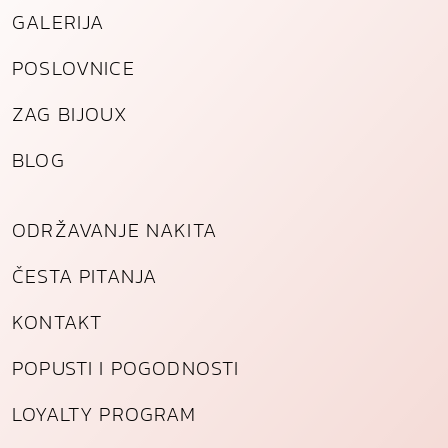
GALERIJA
k
o
POSLOVNICE
l
i
ZAG BIJOUX
č
i
BLOG
n
a
ODRŽAVANJE NAKITA
ČESTA PITANJA
KONTAKT
POPUSTI I POGODNOSTI
LOYALTY PROGRAM