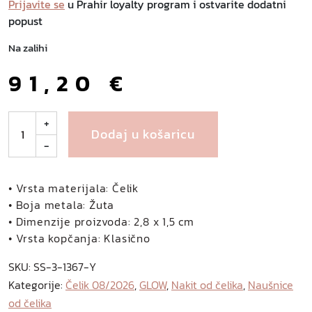
Prijavite se
u Prahir loyalty program i ostvarite dodatni
popust
Na zalihi
91,20
€
E
+
Dodaj u košaricu
l
-
e
n
a
• Vrsta materijala: Čelik
n
• Boja metala: Žuta
a
• Dimenzije proizvoda: 2,8 x 1,5 cm
u
• Vrsta kopčanja: Klasično
š
SKU:
SS-3-1367-Y
n
Kategorije:
Čelik 08/2026
,
GLOW
,
Nakit od čelika
,
Naušnice
i
od čelika
c