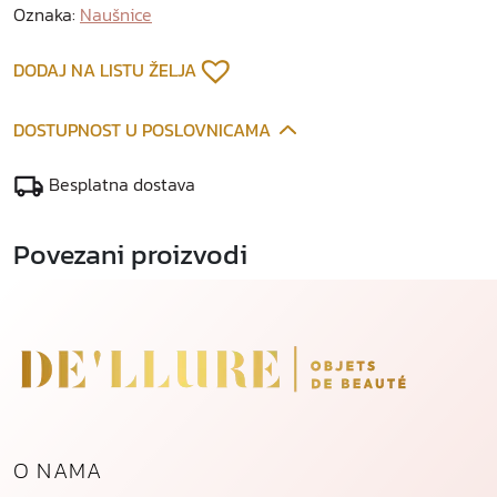
e
Oznaka:
Naušnice
o
d
DODAJ NA LISTU ŽELJA
p
o
DOSTUPNOST U POSLOVNICAMA
z
l
Besplatna dostava
a
ć
Povezani proizvodi
e
n
o
g
č
e
l
i
k
O NAMA
a