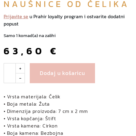
NAUŠNICE OD ČELIKA
Prijavite se
u Prahir loyalty program i ostvarite dodatni
popust
Samo 1 komad(a) na zalihi
63,60
€
A
+
Dodaj u košaricu
k
-
a
n
e
• Vrsta materijala: Čelik
n
• Boja metala: Žuta
a
• Dimenzija proizvoda: 7 cm x 2 mm
u
• Vrsta kopčanja: Štift
š
• Vrsta kamena: Cirkon
n
• Boja kamena: Bezbojna