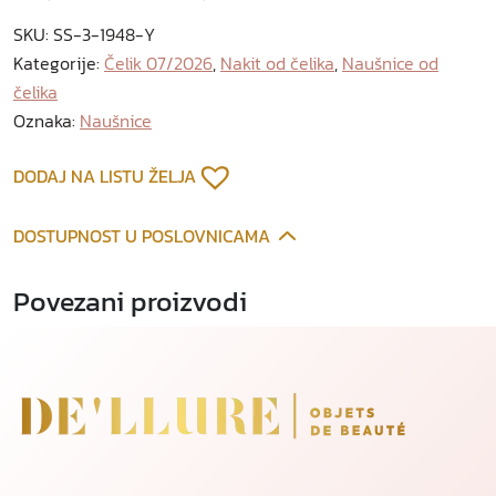
i
SKU:
SS-3-1948-Y
c
Kategorije:
Čelik 07/2026
,
Nakit od čelika
,
Naušnice od
e
čelika
o
d
Oznaka:
Naušnice
p
o
DODAJ NA LISTU ŽELJA
z
l
DOSTUPNOST U POSLOVNICAMA
a
ć
Povezani proizvodi
e
n
o
g
č
e
l
i