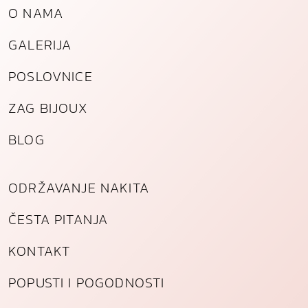
O NAMA
k
a
GALERIJA
k
o
POSLOVNICE
l
i
ZAG BIJOUX
č
i
BLOG
n
a
ODRŽAVANJE NAKITA
ČESTA PITANJA
KONTAKT
POPUSTI I POGODNOSTI