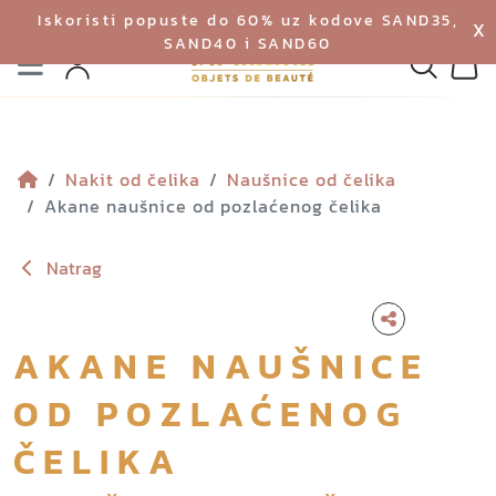
Iskoristi popuste do 60% uz kodove SAND35,
X
SAND40 i SAND60
Izbornik
Pretraga
Profil
Koš
Nakit od čelika
Naušnice od čelika
Akane naušnice od pozlaćenog čelika
Natrag
AKANE NAUŠNICE
OD POZLAĆENOG
ČELIKA