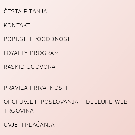
i
č
ČESTA PITANJA
i
n
KONTAKT
a
POPUSTI I POGODNOSTI
LOYALTY PROGRAM
RASKID UGOVORA
PRAVILA PRIVATNOSTI
OPĆI UVJETI POSLOVANJA – DELLURE WEB
TRGOVINA
UVJETI PLAĆANJA