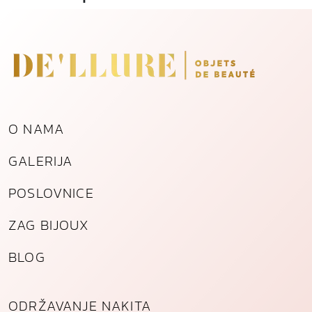
o
z
l
a
ć
e
n
O NAMA
o
g
GALERIJA
č
e
POSLOVNICE
l
i
ZAG BIJOUX
k
a
BLOG
k
o
l
ODRŽAVANJE NAKITA