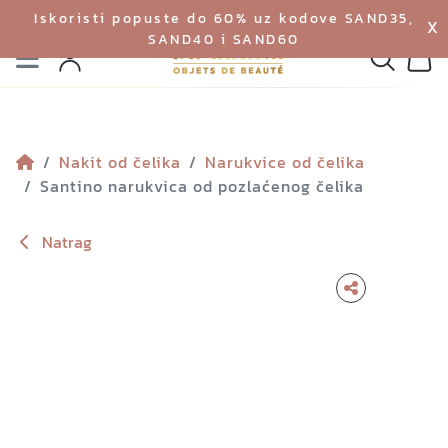
Iskoristi popuste do 60% uz kodove SAND35,
X
SAND40 i SAND60
Izbornik
Pretraga
Profil
Koš
Nakit od čelika
Narukvice od čelika
Santino narukvica od pozlaćenog čelika
Natrag