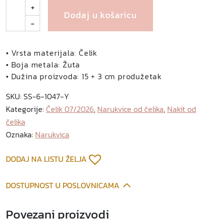
S
+
Dodaj u košaricu
a
-
n
t
i
• Vrsta materijala: Čelik
n
• Boja metala: Žuta
o
• Dužina proizvoda: 15 + 3 cm produžetak
n
SKU:
SS-6-1047-Y
a
Kategorije:
Čelik 07/2026
,
Narukvice od čelika
,
Nakit od
r
čelika
u
k
Oznaka:
Narukvica
v
i
DODAJ NA LISTU ŽELJA
c
a
DOSTUPNOST U POSLOVNICAMA
o
d
Povezani proizvodi
p