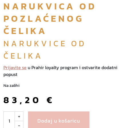
NARUKVICA OD
POZLAĆENOG
ČELIKA
NARUKVICE OD
ČELIKA
Prijavite se
u Prahir loyalty program i ostvarite dodatni
popust
Na zalihi
83,20
€
P
+
Dodaj u košaricu
o
-