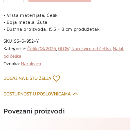
l
a
r
• Vrsta materijala: Čelik
i
• Boja metala: Žuta
s
• Dužina proizvoda: 15,5 + 3 cm produžetak
n
SKU:
SS-6-952-Y
a
Kategorije:
Čelik 08/2026
,
GLOW
,
Narukvice od čelika
,
Nakit
r
od čelika
u
k
Oznaka:
Narukvica
v
i
DODAJ NA LISTU ŽELJA
c
a
DOSTUPNOST U POSLOVNICAMA
o
d
Povezani proizvodi
p
o
z