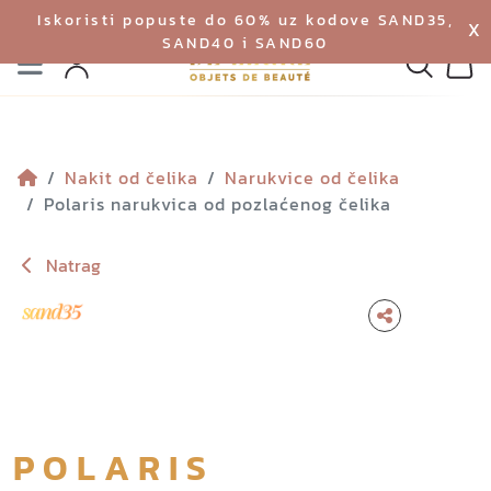
Iskoristi popuste do 60% uz kodove SAND35,
X
SAND40 i SAND60
Izbornik
Pretraga
Profil
Koš
Nakit od čelika
Narukvice od čelika
Polaris narukvica od pozlaćenog čelika
Natrag
POLARIS