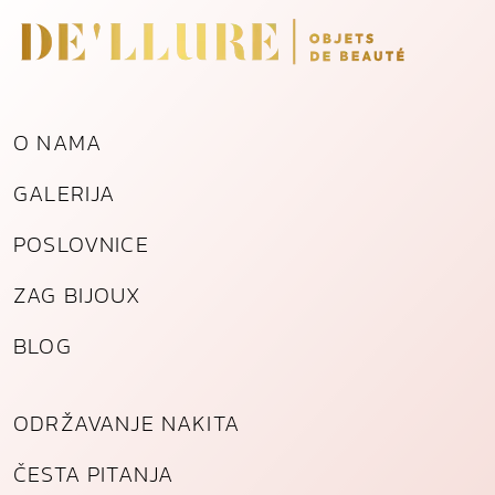
l
a
ć
e
n
O NAMA
o
g
GALERIJA
č
e
POSLOVNICE
l
i
ZAG BIJOUX
k
a
BLOG
k
o
l
ODRŽAVANJE NAKITA
i
č
ČESTA PITANJA
i