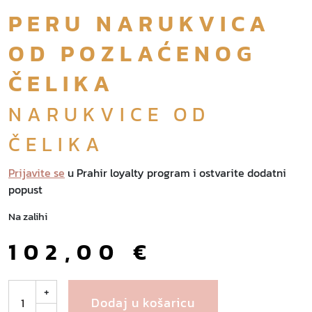
PERU NARUKVICA
OD POZLAĆENOG
ČELIKA
NARUKVICE OD
ČELIKA
Prijavite se
u Prahir loyalty program i ostvarite dodatni
popust
Na zalihi
102,00
€
P
+
Dodaj u košaricu
e