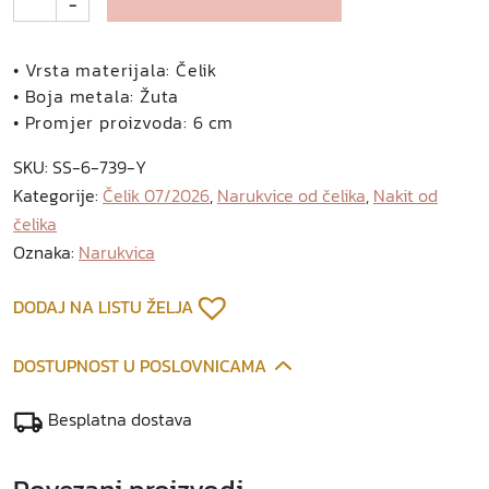
-
r
u
n
• Vrsta materijala: Čelik
a
• Boja metala: Žuta
r
• Promjer proizvoda: 6 cm
u
SKU:
SS-6-739-Y
k
Kategorije:
Čelik 07/2026
,
Narukvice od čelika
,
Nakit od
v
čelika
i
c
Oznaka:
Narukvica
a
o
DODAJ NA LISTU ŽELJA
d
p
DOSTUPNOST U POSLOVNICAMA
o
z
Besplatna dostava
l
a
Povezani proizvodi
ć