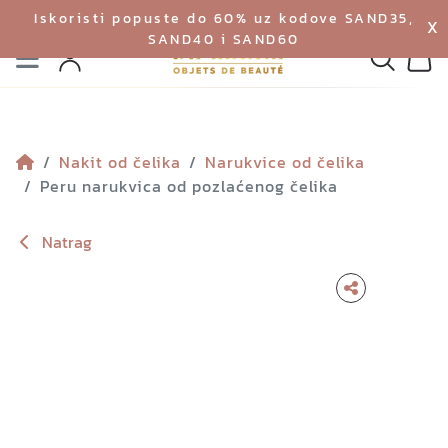
Iskoristi popuste do 60% uz kodove SAND35,
X
SAND40 i SAND60
Izbornik
Pretraga
Profil
Koš
Nakit od čelika
Narukvice od čelika
Peru narukvica od pozlaćenog čelika
Natrag