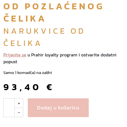
OD POZLAĆENOG
ČELIKA
NARUKVICE OD
ČELIKA
Prijavite se
u Prahir loyalty program i ostvarite dodatni
popust
Samo 1 komad(a) na zalihi
93,40
€
N
+
Dodaj u košaricu
o
-
k
k