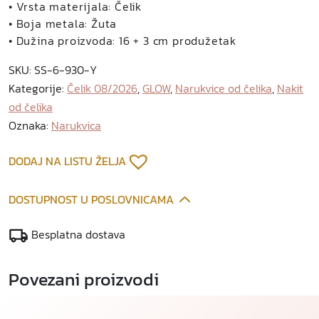
a
• Vrsta materijala: Čelik
n
• Boja metala: Žuta
a
• Dužina proizvoda: 16 + 3 cm produžetak
r
SKU:
SS-6-930-Y
u
Kategorije:
Čelik 08/2026
,
GLOW
,
Narukvice od čelika
,
Nakit
k
od čelika
v
i
Oznaka:
Narukvica
c
a
DODAJ NA LISTU ŽELJA
o
d
DOSTUPNOST U POSLOVNICAMA
p
o
Besplatna dostava
z
l
Povezani proizvodi
a
ć
e