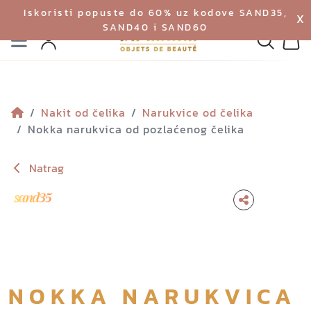
Iskoristi popuste do 60% uz kodove SAND35,
X
SAND40 i SAND60
Izbornik
Pretraga
Profil
Koš
Nakit od čelika
Narukvice od čelika
Nokka narukvica od pozlaćenog čelika
Natrag
NOKKA NARUKVICA