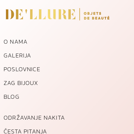
n
o
g
č
e
l
O NAMA
i
GALERIJA
k
a
POSLOVNICE
k
o
ZAG BIJOUX
l
i
BLOG
č
i
n
ODRŽAVANJE NAKITA
a
ČESTA PITANJA