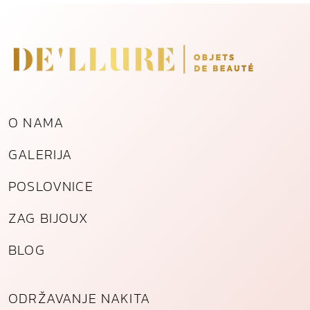
l
a
ć
e
n
o
g
O NAMA
č
e
GALERIJA
l
i
POSLOVNICE
k
a
ZAG BIJOUX
k
o
BLOG
l
i
č
ODRŽAVANJE NAKITA
i