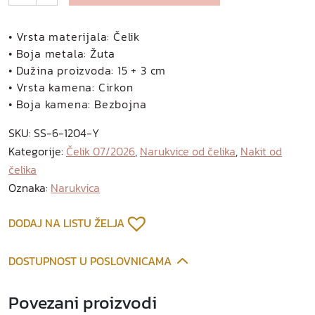
l
e
t
• Vrsta materijala: Čelik
t
• Boja metala: Žuta
o
• Dužina proizvoda: 15 + 3 cm
n
• Vrsta kamena: Cirkon
a
• Boja kamena: Bezbojna
r
SKU:
SS-6-1204-Y
u
Kategorije:
Čelik 07/2026
,
Narukvice od čelika
,
Nakit od
k
čelika
v
i
Oznaka:
Narukvica
c
a
DODAJ NA LISTU ŽELJA
o
d
DOSTUPNOST U POSLOVNICAMA
p
o
Povezani proizvodi
z