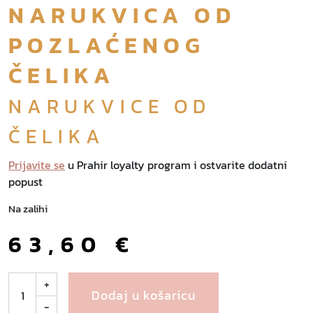
NARUKVICA OD
POZLAĆENOG
ČELIKA
NARUKVICE OD
ČELIKA
Prijavite se
u Prahir loyalty program i ostvarite dodatni
popust
Na zalihi
63,60
€
M
+
Dodaj u košaricu
a
-