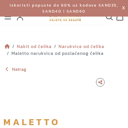
Iskoristi popuste do 60% uz kodove SAND35,
X
SAND40 i SAND60
Izbornik
Pretraga
Profil
Koš
Nakit od čelika
Narukvice od čelika
Maletto narukvica od pozlaćenog čelika
Natrag
MALETTO