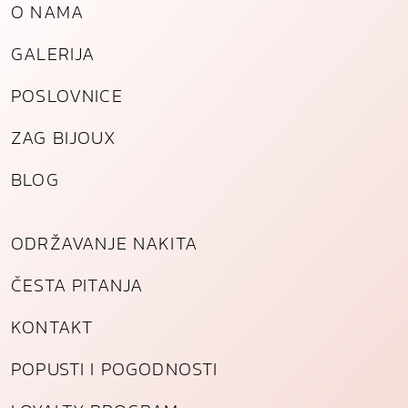
O NAMA
e
l
GALERIJA
i
k
POSLOVNICE
a
k
ZAG BIJOUX
o
l
BLOG
i
č
i
ODRŽAVANJE NAKITA
n
a
ČESTA PITANJA
KONTAKT
POPUSTI I POGODNOSTI