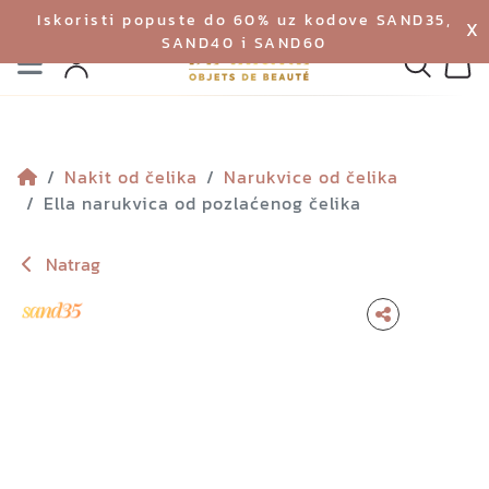
Iskoristi popuste do 60% uz kodove SAND35,
X
SAND40 i SAND60
Izbornik
Pretraga
Profil
Koš
Nakit od čelika
Narukvice od čelika
Ella narukvica od pozlaćenog čelika
Natrag