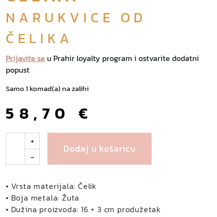
NARUKVICE OD
ČELIKA
Prijavite se
u Prahir loyalty program i ostvarite dodatni
popust
Samo 1 komad(a) na zalihi
58,70
€
E
+
Dodaj u košaricu
l
-
l
a
n
• Vrsta materijala: Čelik
a
• Boja metala: Žuta
r
• Dužina proizvoda: 16 + 3 cm produžetak