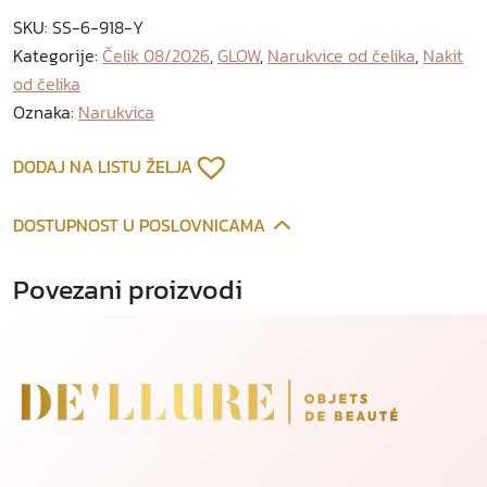
u
SKU:
SS-6-918-Y
k
Kategorije:
Čelik 08/2026
,
GLOW
,
Narukvice od čelika
,
Nakit
v
od čelika
i
c
Oznaka:
Narukvica
a
o
DODAJ NA LISTU ŽELJA
d
p
DOSTUPNOST U POSLOVNICAMA
o
z
Povezani proizvodi
l
a
ć
e
n
o
g
č