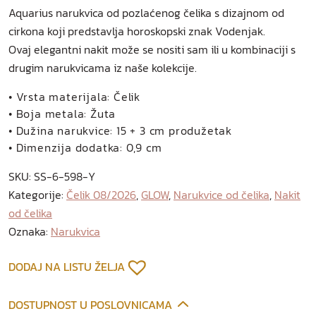
r
Aquarius narukvica od pozlaćenog čelika s dizajnom od
i
cirkona koji predstavlja horoskopski znak Vodenjak.
u
Ovaj elegantni nakit može se nositi sam ili u kombinaciji s
s
drugim narukvicama iz naše kolekcije.
n
a
• Vrsta materijala: Čelik
r
• Boja metala: Žuta
u
• Dužina narukvice: 15 + 3 cm produžetak
k
• Dimenzija dodatka: 0,9 cm
v
SKU:
SS-6-598-Y
i
Kategorije:
Čelik 08/2026
,
GLOW
,
Narukvice od čelika
,
Nakit
c
od čelika
a
o
Oznaka:
Narukvica
d
p
DODAJ NA LISTU ŽELJA
o
z
DOSTUPNOST U POSLOVNICAMA
l