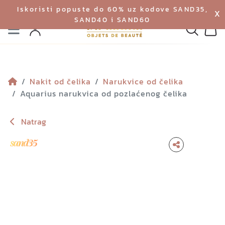
Iskoristi popuste do 60% uz kodove SAND35,
X
SAND40 i SAND60
Izbornik
Pretraga
Profil
Koš
Nakit od čelika
Narukvice od čelika
Aquarius narukvica od pozlaćenog čelika
Natrag