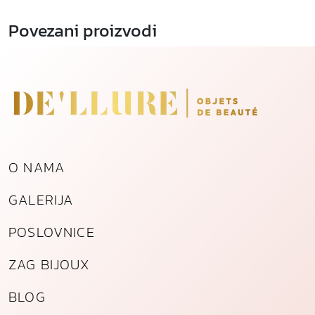
a
Povezani proizvodi
ć
e
n
o
g
č
e
l
O NAMA
i
k
GALERIJA
a
k
POSLOVNICE
o
l
ZAG BIJOUX
i
č
BLOG
i