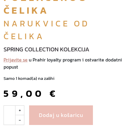
ČELIKA
NARUKVICE OD
ČELIKA
SPRING COLLECTION KOLEKCIJA
Prijavite se
u Prahir loyalty program i ostvarite dodatni
popust
Samo 1 komad(a) na zalihi
59,00
€
A
+
Dodaj u košaricu
q
-
u
a