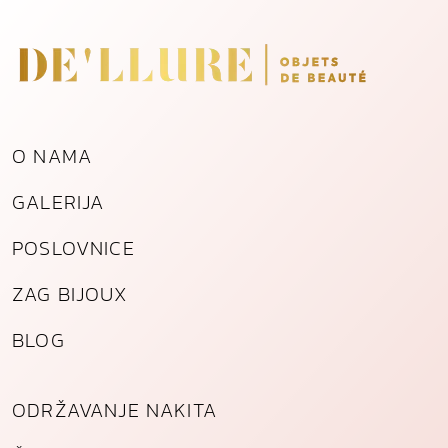
ć
e
n
o
g
č
O NAMA
e
l
GALERIJA
i
k
POSLOVNICE
a
k
ZAG BIJOUX
o
l
BLOG
i
č
i
ODRŽAVANJE NAKITA
n
a