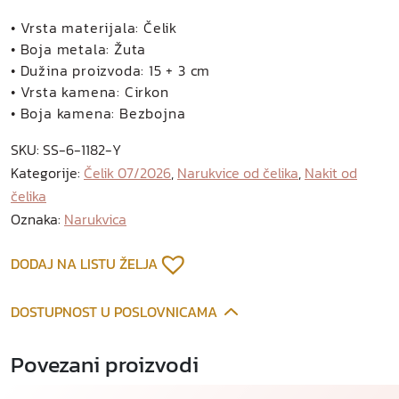
l
i
• Vrsta materijala: Čelik
a
• Boja metala: Žuta
n
• Dužina proizvoda: 15 + 3 cm
a
• Vrsta kamena: Cirkon
r
• Boja kamena: Bezbojna
u
SKU:
SS-6-1182-Y
k
Kategorije:
Čelik 07/2026
,
Narukvice od čelika
,
Nakit od
v
čelika
i
c
Oznaka:
Narukvica
a
o
DODAJ NA LISTU ŽELJA
d
p
DOSTUPNOST U POSLOVNICAMA
o
z
Povezani proizvodi
l
a