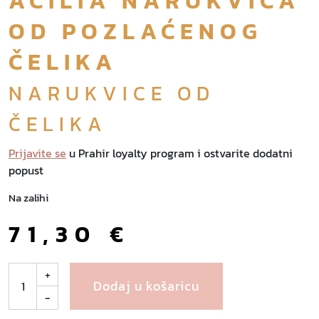
ACILIA NARUKVICA
OD POZLAĆENOG
ČELIKA
NARUKVICE OD
ČELIKA
Prijavite se
u Prahir loyalty program i ostvarite dodatni
popust
Na zalihi
71,30
€
A
+
Dodaj u košaricu
c
-
i