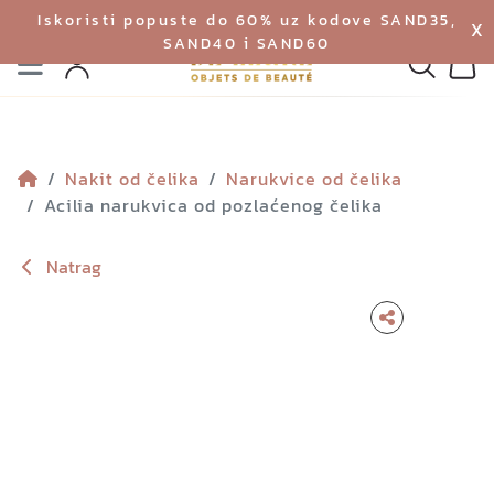
Iskoristi popuste do 60% uz kodove SAND35,
X
SAND40 i SAND60
Izbornik
Pretraga
Profil
Koš
Nakit od čelika
Narukvice od čelika
Acilia narukvica od pozlaćenog čelika
Natrag