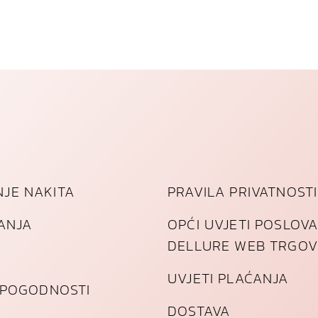
o
l
i
č
i
n
a
JE NAKITA
PRAVILA PRIVATNOSTI
TANJA
OPĆI UVJETI POSLOV
DELLURE WEB TRGOV
UVJETI PLAĆANJA
I POGODNOSTI
DOSTAVA