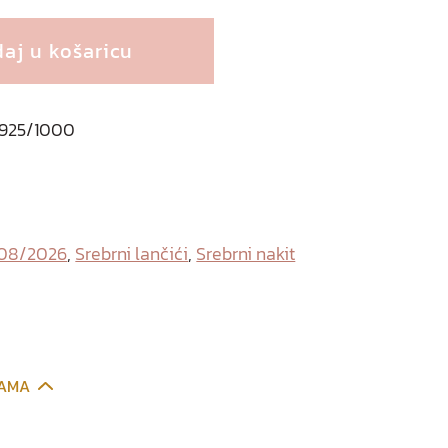
aj u košaricu
o 925/1000
 08/2026
,
Srebrni lančići
,
Srebrni nakit
CAMA