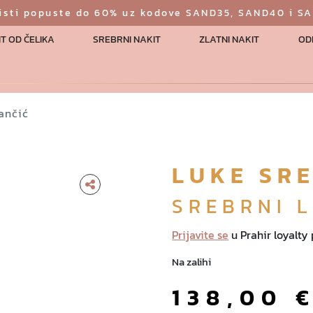
risti popuste do 60% uz kodove SAND35, SAND40 i S
T OD ČELIKA
SREBRNI NAKIT
ZLATNI NAKIT
OD
lančić
LUKE SR
SREBRNI 
Prijavite se
u Prahir loyalty
Na zalihi
138,00