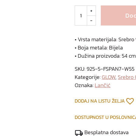
L
+
Dod
u
-
k
e
s
• Vrsta materijala: Srebr
r
• Boja metala: Bijela
e
• Dužina proizvoda: 54 cm
b
r
SKU:
925-5-FSPAN7-W55
n
Kategorije:
GLOW
,
Srebro
i
Oznaka:
Lančić
l
a
DODAJ NA LISTU ŽELJA
n
č
DOSTUPNOST U POSLOVNI
i
ć
Besplatna dostava
k