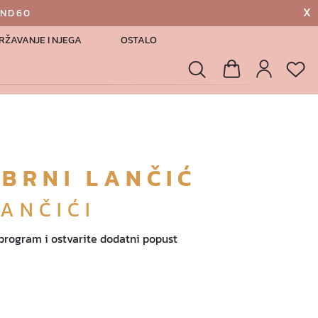
X
AND60
RŽAVANJE I NJEGA
OSTALO
List
Pretraga
Košarica
Profil
EBRNI LANČIĆ
LANČIĆI
 program i ostvarite dodatni popust
€