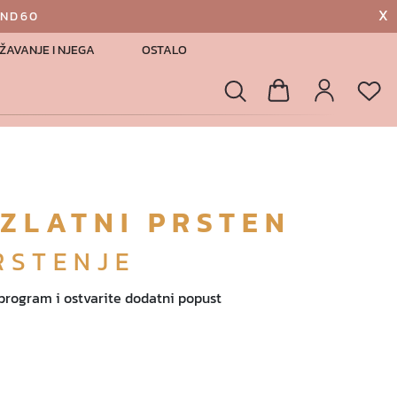
X
AND60
ŽAVANJE I NJEGA
OSTALO
List
Pretraga
Košarica
Profil
 ZLATNI PRSTEN
RSTENJE
 program i ostvarite dodatni popust
€