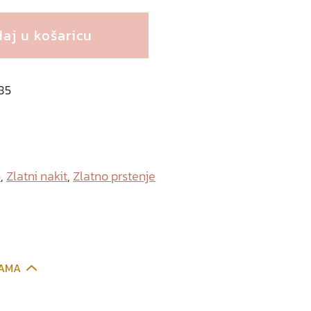
aj u košaricu
585
6
,
Zlatni nakit
,
Zlatno prstenje
CAMA