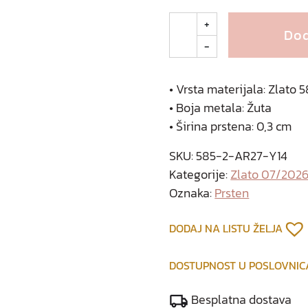
F
+
Dod
a
-
n
t
i
• Vrsta materijala: Zlato 
n
• Boja metala: Žuta
a
• Širina prstena: 0,3 cm
z
l
SKU:
585-2-AR27-Y14
a
Kategorije:
Zlato 07/202
t
Oznaka:
Prsten
n
i
DODAJ NA LISTU ŽELJA
p
r
DOSTUPNOST U POSLOVNI
s
t
Besplatna dostava
e