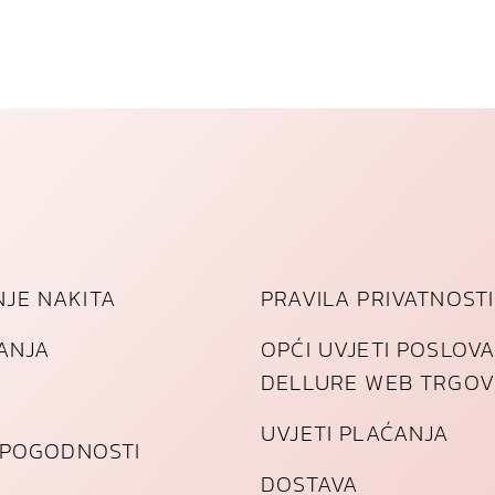
n
k
o
l
i
č
i
n
a
JE NAKITA
PRAVILA PRIVATNOSTI
TANJA
OPĆI UVJETI POSLOV
DELLURE WEB TRGOV
UVJETI PLAĆANJA
I POGODNOSTI
DOSTAVA