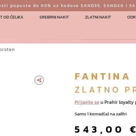
risti popuste do 60% uz kodove SAND35, SAND40 i S
T OD ČELIKA
SREBRNI NAKIT
ZLATNI NAKIT
ODR
 prsten
FANTINA
ZLATNO P
Prijavite se
u Prahir loyalty
Samo 1 komad(a) na zalihi
543,00