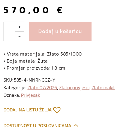
570,00
€
z
+
Dodaj u košaricu
l
-
a
t
n
• Vrsta materijala: Zlato 585/1000
i
• Boja metala: Žuta
p
• Promjer proizvoda: 1,8 cm
r
SKU:
585-4-MNRNGCZ-Y
i
Kategorije:
Zlato 07/2026
,
Zlatni privjesci
,
Zlatni nakit
v
Oznaka:
Privjesak
j
e
s
DODAJ NA LISTU ŽELJA
a
k
DOSTUPNOST U POSLOVNICAMA
k