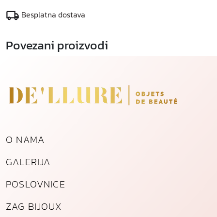
o
Besplatna dostava
l
i
Povezani proizvodi
č
i
n
a
O NAMA
GALERIJA
POSLOVNICE
ZAG BIJOUX