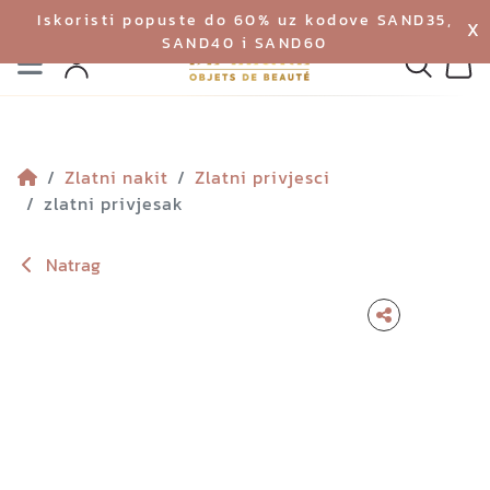
Iskoristi popuste do 60% uz kodove SAND35,
X
SAND40 i SAND60
Izbornik
Pretraga
Profil
Koš
Zlatni nakit
Zlatni privjesci
zlatni privjesak
Natrag