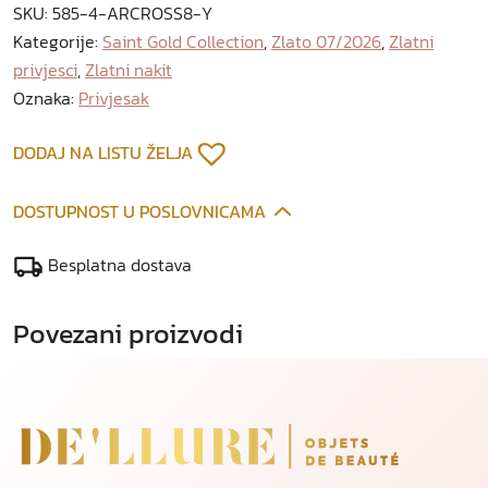
SKU:
585-4-ARCROSS8-Y
a
Kategorije:
Saint Gold Collection
,
Zlato 07/2026
,
Zlatni
t
privjesci
,
Zlatni nakit
n
i
Oznaka:
Privjesak
p
r
DODAJ NA LISTU ŽELJA
i
v
DOSTUPNOST U POSLOVNICAMA
j
e
Besplatna dostava
s
a
Povezani proizvodi
k
k
o
l
i
č