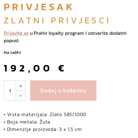
PRIVJESAK
ZLATNI PRIVJESCI
Prijavite se
u Prahir loyalty program i ostvarite dodatni
popust
Na zalihi
192,00
€
N
+
Dodaj u košaricu
e
-
s
t
o
• Vrsta materijala: Zlato 585/1000
s
• Boja metala: Žuta
z
• Dimenzije proizvoda: 3 x 1,5 cm
l