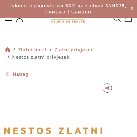
Iskoristi popuste do 60% uz kodove SAND35,
X
SAND40 i SAND60
Izbornik
Pretraga
Profil
Koš
Zlatni nakit
Zlatni privjesci
Nestos zlatni privjesak
Natrag
NESTOS ZLATNI