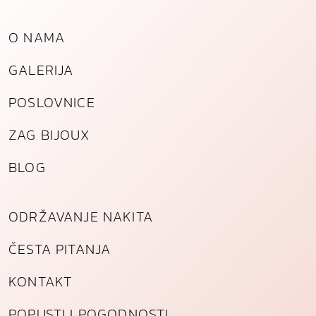
i
n
a
O NAMA
GALERIJA
POSLOVNICE
ZAG BIJOUX
BLOG
ODRŽAVANJE NAKITA
ČESTA PITANJA
KONTAKT
POPUSTI I POGODNOSTI