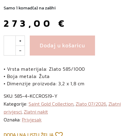
Samo 1 komad(a) na zalihi
273,00
€
J
+
Dodaj u košaricu
u
-
n
i
z
• Vrsta materijala: Zlato 585/1000
l
• Boja metala: Žuta
a
• Dimenzije proizvoda: 3,2 x 1,8 cm
t
SKU:
585-4-KCCROS19-Y
n
Kategorije:
Saint Gold Collection
,
Zlato 07/2026
,
Zlatni
i
privjesci
,
Zlatni nakit
p
r
Oznaka:
Privjesak
i
v
DODAJ NA LISTU ŽELJA