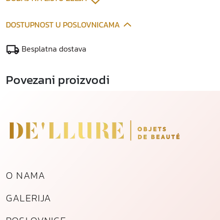
j
e
DOSTUPNOST U POSLOVNICAMA
s
a
Besplatna dostava
k
k
Povezani proizvodi
o
l
i
č
i
n
a
O NAMA
GALERIJA