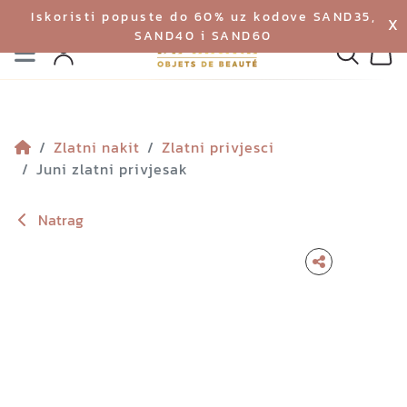
Iskoristi popuste do 60% uz kodove SAND35,
X
SAND40 i SAND60
Izbornik
Pretraga
Profil
Koš
Zlatni nakit
Zlatni privjesci
Juni zlatni privjesak
Natrag