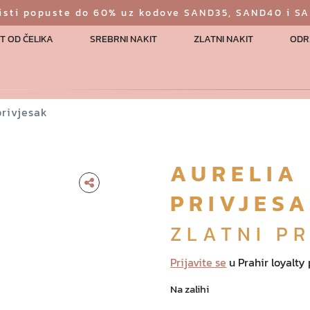
risti popuste do 60% uz kodove SAND35, SAND40 i S
T OD ČELIKA
SREBRNI NAKIT
ZLATNI NAKIT
ODR
privjesak
AURELIA
PRIVJES
ZLATNI PR
Prijavite se
u Prahir loyalty
Na zalihi