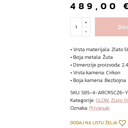
489,00
A
+
Dod
u
-
r
e
l
• Vrsta materijala: Zlato
i
• Boja metala: Žuta
a
• Dimenzije proizvoda: 2,4
z
• Vrsta kamena: Cirkon
l
• Boja kamena: Bezbojna
a
t
SKU:
585-4-ARCRSCZ6-
n
Kategorije:
GLOW
,
Zlato 
i
Oznaka:
Privjesak
p
r
DODAJ NA LISTU ŽELJA
i