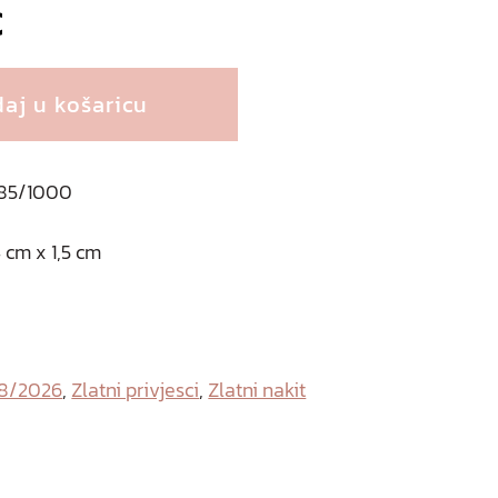
€
aj u košaricu
 585/1000
 cm x 1,5 cm
Y
08/2026
,
Zlatni privjesci
,
Zlatni nakit