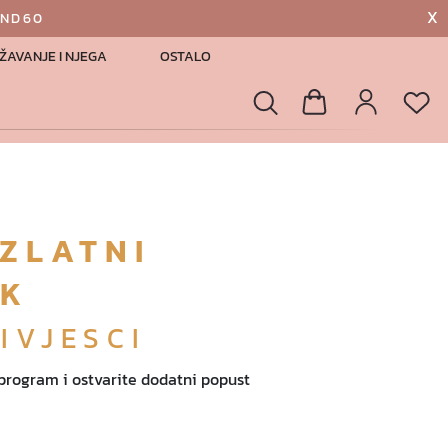
X
AND60
ŽAVANJE I NJEGA
OSTALO
List
Pretraga
Košarica
Profil
 ZLATNI
AK
IVJESCI
 program i ostvarite dodatni popust