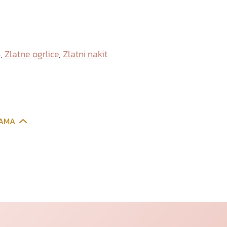
6
,
Zlatne ogrlice
,
Zlatni nakit
CAMA