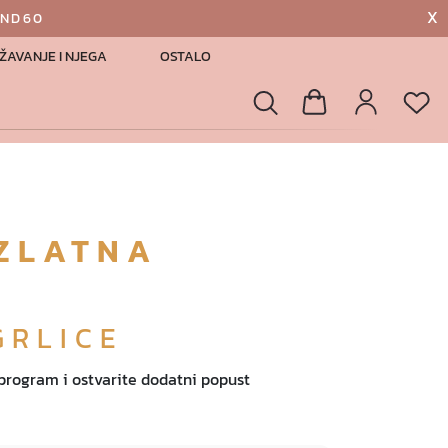
X
AND60
ŽAVANJE I NJEGA
OSTALO
List
Pretraga
Košarica
Profil
ZLATNA
GRLICE
 program i ostvarite dodatni popust