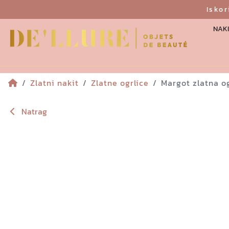
Isko
NAKI
Zlatni nakit
Zlatne ogrlice
Margot zlatna og
Natrag