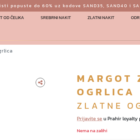
risti popuste do 60% uz kodove SAND35, SAND40 i S
T OD ČELIKA
SREBRNI NAKIT
ZLATNI NAKIT
ODR
rlica
MARGOT 
OGRLICA
ZLATNE O
Prijavite se
u Prahir loyalty
Nema na zalihi