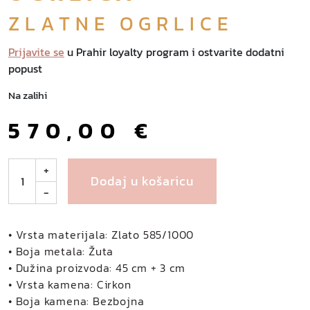
ZLATNE OGRLICE
Prijavite se
u Prahir loyalty program i ostvarite dodatni
popust
Na zalihi
570,00
€
I
+
Dodaj u košaricu
v
-
y
z
l
• Vrsta materijala: Zlato 585/1000
a
• Boja metala: Žuta
t
• Dužina proizvoda: 45 cm + 3 cm
n
• Vrsta kamena: Cirkon
a
• Boja kamena: Bezbojna