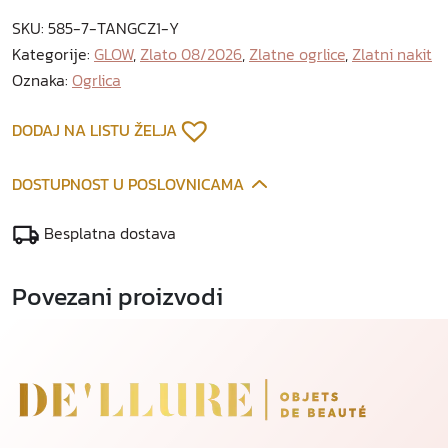
o
SKU:
585-7-TANGCZ1-Y
g
Kategorije:
GLOW
,
Zlato 08/2026
,
Zlatne ogrlice
,
Zlatni nakit
r
Oznaka:
Ogrlica
l
i
c
DODAJ NA LISTU ŽELJA
a
k
DOSTUPNOST U POSLOVNICAMA
o
l
Besplatna dostava
i
č
Povezani proizvodi
i
n
a