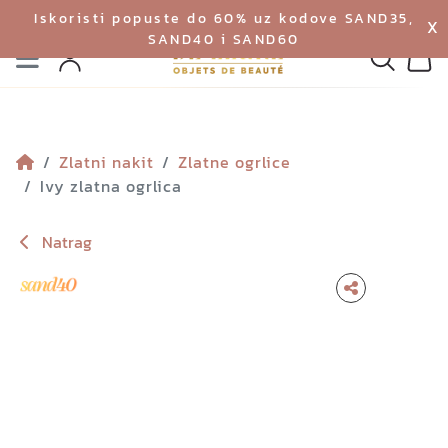
Iskoristi popuste do 60% uz kodove SAND35,
X
SAND40 i SAND60
Izbornik
Pretraga
Profil
Koš
Zlatni nakit
Zlatne ogrlice
Ivy zlatna ogrlica
Natrag