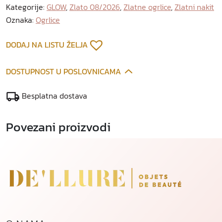
Kategorije:
GLOW
,
Zlato 08/2026
,
Zlatne ogrlice
,
Zlatni nakit
t
Oznaka:
Ogrlice
n
a
o
DODAJ NA LISTU ŽELJA
g
r
DOSTUPNOST U POSLOVNICAMA
l
i
Besplatna dostava
c
a
Povezani proizvodi
k
o
l
i
č
i
n
a