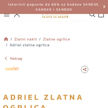
Iskoristi popuste do 60% uz kodove SAND35,
X
SAND40 i SAND60
Izbornik
Pretraga
Profil
Koš
Zlatni nakit
Zlatne ogrlice
Adriel zlatna ogrlica
Natrag
ADRIEL ZLATNA
OGRLICA