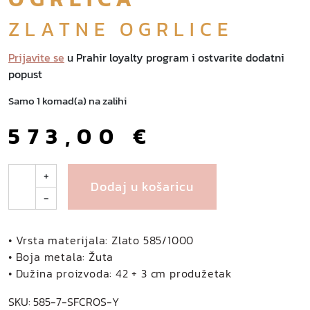
ZLATNE OGRLICE
Prijavite se
u Prahir loyalty program i ostvarite dodatni
popust
Samo 1 komad(a) na zalihi
573,00
€
A
+
Dodaj u košaricu
d
-
r
i
e
• Vrsta materijala: Zlato 585/1000
l
• Boja metala: Žuta
z
• Dužina proizvoda: 42 + 3 cm produžetak
l
SKU:
585-7-SFCROS-Y
a