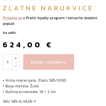
ZLATNE NARUKVICE
Prijavite se
u Prahir loyalty program i ostvarite dodatni
popust
Na zalihi
624,00
€
R
+
Dodaj u košaricu
o
-
s
a
l
• Vrsta materijala: Zlato 585/1000
i
• Boja metala: Žuta
e
• Dužina proizvoda: 18 + 2 cm
z
SKU:
585-6-SA28-Y
l