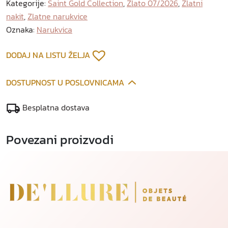
Kategorije:
Saint Gold Collection
,
Zlato 07/2026
,
Zlatni
a
nakit
,
Zlatne narukvice
t
n
Oznaka:
Narukvica
a
n
DODAJ NA LISTU ŽELJA
a
r
DOSTUPNOST U POSLOVNICAMA
u
k
Besplatna dostava
v
i
Povezani proizvodi
c
a
k
o
l
i
č
i