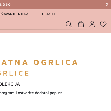
X
AND60
RŽAVANJE I NJEGA
OSTALO
List
Pretraga
Košarica
Profil
LATNA OGRLICA
GRLICE
OLEKCIJA
 program i ostvarite dodatni popust