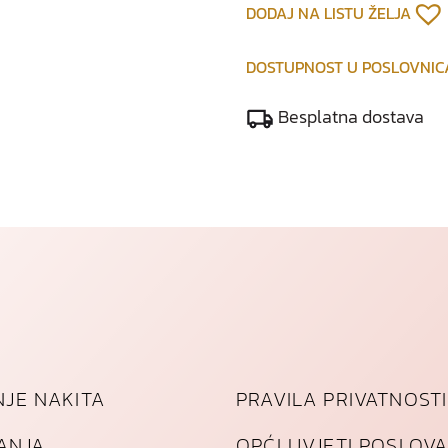
c
DODAJ NA LISTU ŽELJA
a
k
DOSTUPNOST U POSLOVNI
o
l
Besplatna dostava
i
č
i
n
a
JE NAKITA
PRAVILA PRIVATNOSTI
TANJA
OPĆI UVJETI POSLOV