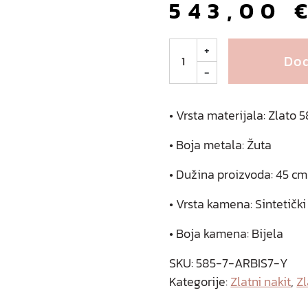
543,00
H
+
Dod
a
-
t
t
y
• Vrsta materijala: Zlato
z
• Boja metala: Žuta
l
a
• Dužina proizvoda: 45 cm
t
n
• Vrsta kamena: Sintetički
a
o
• Boja kamena: Bijela
g
r
SKU:
585-7-ARBIS7-Y
l
Kategorije:
Zlatni nakit
,
Z
i