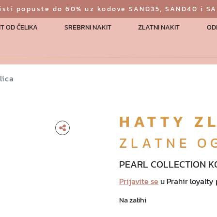
risti popuste do 60% uz kodove SAND35, SAND40 i S
T OD ČELIKA
SREBRNI NAKIT
ZLATNI NAKIT
OD
lica
HATTY Z
ZLATNE O
PEARL COLLECTION K
Prijavite se
u Prahir loyalty
Na zalihi