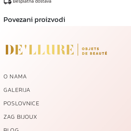
n
Besplatna dostava
a
Povezani proizvodi
O NAMA
GALERIJA
POSLOVNICE
ZAG BIJOUX
BLOG