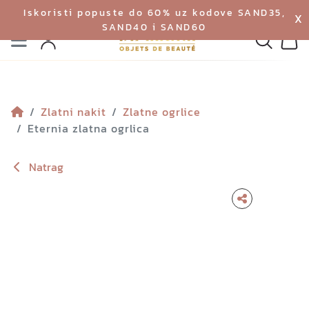
Iskoristi popuste do 60% uz kodove SAND35,
X
SAND40 i SAND60
Izbornik
Pretraga
Profil
Koš
Zlatni nakit
Zlatne ogrlice
Eternia zlatna ogrlica
Natrag