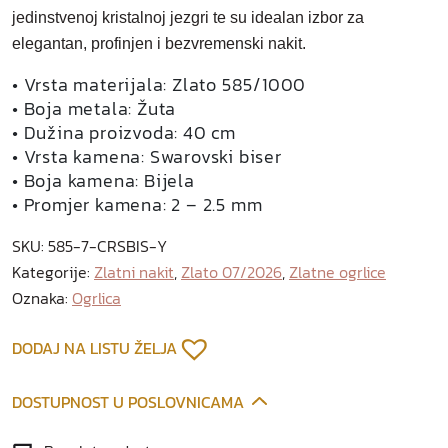
l
jedinstvenoj kristalnoj jezgri te su idealan izbor za
a
elegantan, profinjen i bezvremenski nakit.
t
• Vrsta materijala: Zlato 585/1000
n
• Boja metala: Žuta
a
• Dužina proizvoda: 40 cm
o
• Vrsta kamena: Swarovski biser
g
• Boja kamena: Bijela
r
• Promjer kamena: 2 – 2.5 mm
l
i
SKU:
585-7-CRSBIS-Y
c
Kategorije:
Zlatni nakit
,
Zlato 07/2026
,
Zlatne ogrlice
a
Oznaka:
Ogrlica
k
o
DODAJ NA LISTU ŽELJA
l
i
č
DOSTUPNOST U POSLOVNICAMA
i