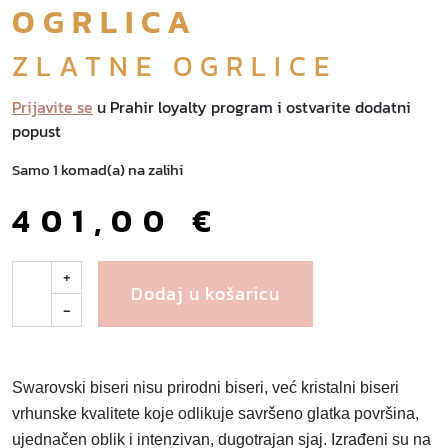
OGRLICA
ZLATNE OGRLICE
Prijavite se
u Prahir loyalty program i ostvarite dodatni
popust
Samo 1 komad(a) na zalihi
401,00
€
E
+
Dodaj u košaricu
t
-
e
r
n
Swarovski biseri
nisu prirodni biseri, već kristalni biseri
i
a
vrhunske kvalitete koje odlikuje savršeno glatka površina,
z
ujednačen oblik i intenzivan, dugotrajan sjaj. Izrađeni su na