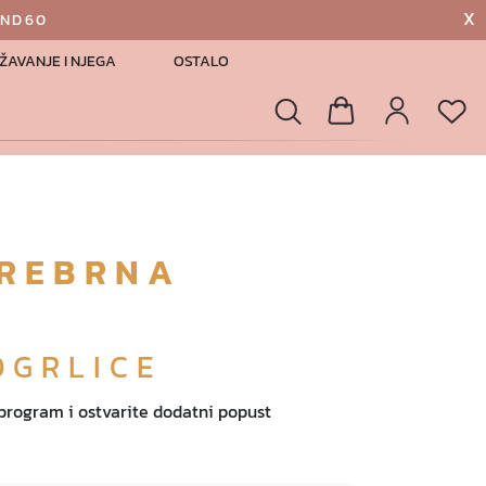
X
AND60
ŽAVANJE I NJEGA
OSTALO
List
Pretraga
Košarica
Profil
SREBRNA
OGRLICE
 program i ostvarite dodatni popust