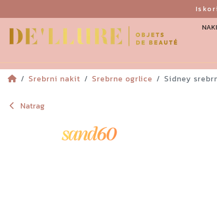
Isko
NAKI
Srebrni nakit
Srebrne ogrlice
Sidney srebrn
Natrag