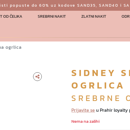
risti popuste do 60% uz kodove SAND35, SAND40 i S
T OD ČELIKA
SREBRNI NAKIT
ZLATNI NAKIT
ODR
a ogrlica
SIDNEY 
OGRLICA
SREBRNE 
Prijavite se
u Prahir loyalty
Nema na zalihi