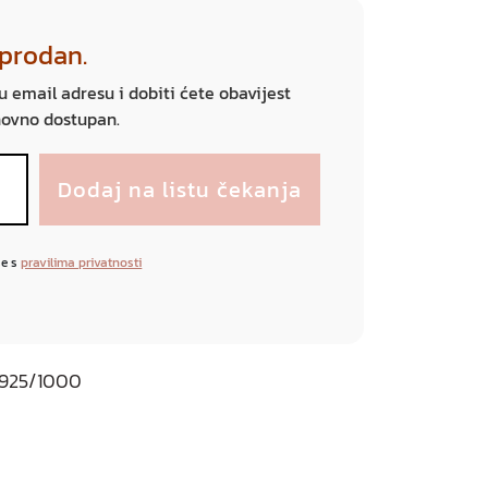
sprodan.
ju email adresu i dobiti ćete obavijest
novno dostupan.
se s
pravilima privatnosti
o 925/1000