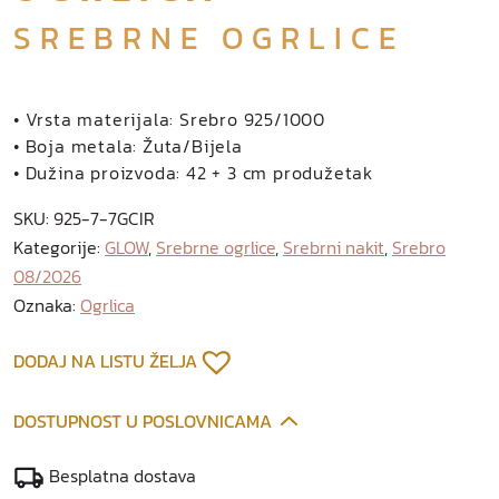
SREBRNE OGRLICE
• Vrsta materijala: Srebro 925/1000
• Boja metala: Žuta/Bijela
• Dužina proizvoda: 42 + 3 cm produžetak
SKU:
925-7-7GCIR
Kategorije:
GLOW
,
Srebrne ogrlice
,
Srebrni nakit
,
Srebro
08/2026
Oznaka:
Ogrlica
DODAJ NA LISTU ŽELJA
DOSTUPNOST U POSLOVNICAMA
Besplatna dostava