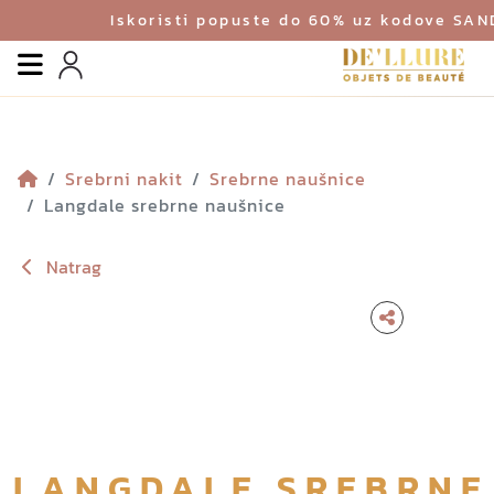
Iskoristi popuste do 60% uz kodove SA
Izbornik
Profil
Srebrni nakit
Srebrne naušnice
Langdale srebrne naušnice
Natrag
LANGDALE SREBRNE