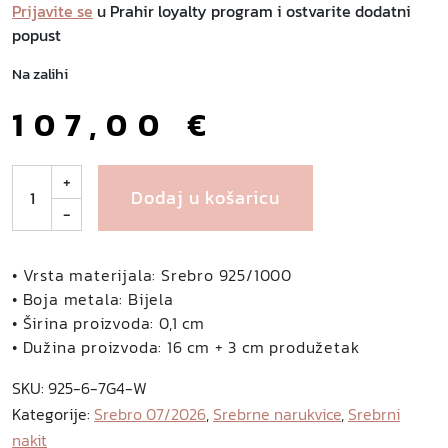
Prijavite se
u Prahir loyalty program i ostvarite dodatni
popust
Na zalihi
107,00
€
S
+
Dodaj u košaricu
t
-
e
r
l
• Vrsta materijala: Srebro 925/1000
i
• Boja metala: Bijela
n
• Širina proizvoda: 0,1 cm
g
• Dužina proizvoda: 16 cm + 3 cm produžetak
s
SKU:
925-6-7G4-W
r
Kategorije:
Srebro 07/2026
,
Srebrne narukvice
,
Srebrni
e
nakit
b