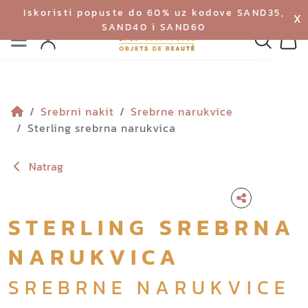
Iskoristi popuste do 60% uz kodove SAND35,
X
SAND40 i SAND60
Izbornik
Pretraga
Profil
Koš
Srebrni nakit
Srebrne narukvice
Sterling srebrna narukvica
Natrag
STERLING SREBRNA
NARUKVICA
SREBRNE NARUKVICE