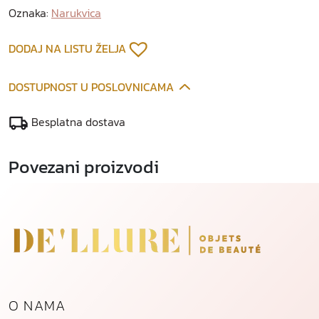
r
Oznaka:
Narukvica
n
a
DODAJ NA LISTU ŽELJA
n
a
DOSTUPNOST U POSLOVNICAMA
r
u
Besplatna dostava
k
v
Povezani proizvodi
i
c
a
k
o
l
i
č
i
O NAMA