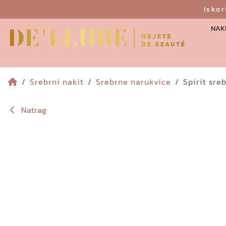
Isko
NAKI
Srebrni nakit
Srebrne narukvice
Spirit sre
Natrag