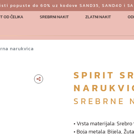
risti popuste do 60% uz kodove SAND35, SAND40 i S
T OD ČELIKA
SREBRNI NAKIT
ZLATNI NAKIT
OD
brna narukvica
SPIRIT S
NARUKVI
SREBRNE 
• Vrsta materijala: Srebr
• Boja metala: Bijela, Žut