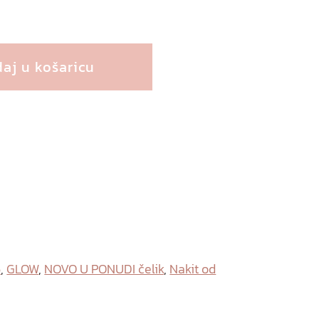
aj u košaricu
6
,
GLOW
,
NOVO U PONUDI čelik
,
Nakit od