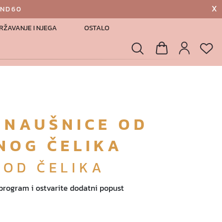
X
AND60
RŽAVANJE I NJEGA
OSTALO
List
Pretraga
Košarica
Profil
 NAUŠNICE OD
NOG ČELIKA
 OD ČELIKA
 program i ostvarite dodatni popust