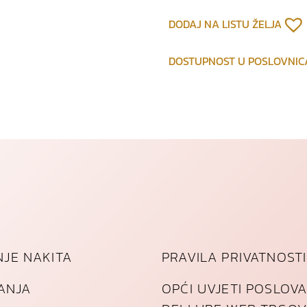
d
p
DODAJ NA LISTU ŽELJA
o
z
DOSTUPNOST U POSLOVNI
l
a
ć
e
n
o
g
č
e
l
i
k
JE NAKITA
PRAVILA PRIVATNOSTI
a
k
TANJA
OPĆI UVJETI POSLOV
o