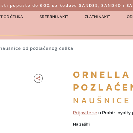
risti popuste do 60% uz kodove SAND35, SAND40 i S
T OD ČELIKA
SREBRNI NAKIT
ZLATNI NAKIT
OD
 naušnice od pozlaćenog čelika
ORNELLA
POZLAĆE
NAUŠNICE
Prijavite se
u Prahir loyalty
Na zalihi