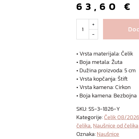
63,60
€
O
+
Dod
r
-
n
e
l
• Vrsta materijala: Čelik
l
• Boja metala: Žuta
a
• Dužina proizvoda: 5 cm
n
• Vrsta kopčanja: Štift
a
• Vrsta kamena: Cirkon
u
• Boja kamena: Bezbojna
š
n
SKU:
SS-3-1826-Y
i
Kategorije:
Čelik 08/202
c
čelika
,
Naušnice od čelika
e
Oznaka:
Naušnice
o