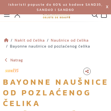
Iskoristi popuste do 60% uz kodove SAND35,
X
SAND40 i SAND60
Izbornik
Pretraga
Profil
Koš
Nakit od čelika
Naušnice od čelika
Bayonne naušnice od pozlaćenog čelika
Natrag
BAYONNE NAUŠNICE
OD POZLAĆENOG
ČELIKA