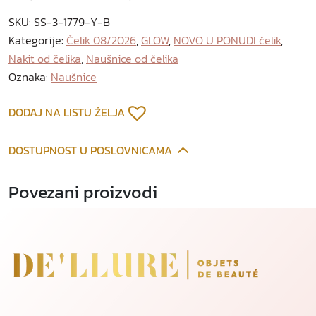
š
SKU:
SS-3-1779-Y-B
n
Kategorije:
Čelik 08/2026
,
GLOW
,
NOVO U PONUDI čelik
,
i
Nakit od čelika
,
Naušnice od čelika
c
e
Oznaka:
Naušnice
o
d
DODAJ NA LISTU ŽELJA
p
o
DOSTUPNOST U POSLOVNICAMA
z
l
Povezani proizvodi
a
ć
e
n
o
g
č
e