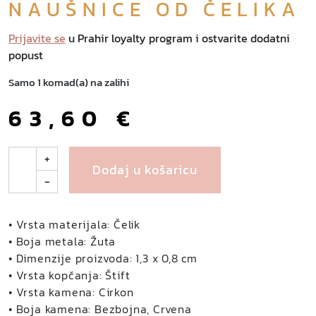
NAUŠNICE OD ČELIKA
Prijavite se
u Prahir loyalty program i ostvarite dodatni
popust
Samo 1 komad(a) na zalihi
63,60
€
B
+
Dodaj u košaricu
a
-
y
o
n
• Vrsta materijala: Čelik
n
• Boja metala: Žuta
e
• Dimenzije proizvoda: 1,3 x 0,8 cm
n
• Vrsta kopčanja: Štift
a
• Vrsta kamena: Cirkon
u
• Boja kamena: Bezbojna, Crvena