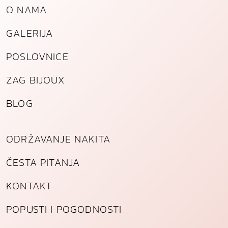
O NAMA
l
i
GALERIJA
k
a
POSLOVNICE
k
o
ZAG BIJOUX
l
i
BLOG
č
i
n
ODRŽAVANJE NAKITA
a
ČESTA PITANJA
KONTAKT
POPUSTI I POGODNOSTI