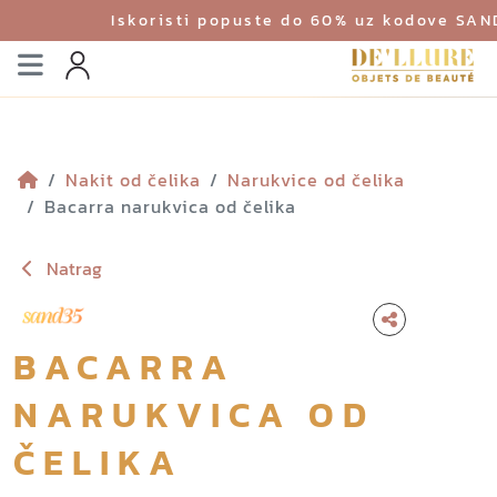
Iskoristi popuste do 60% uz kodove SA
Izbornik
Profil
Nakit od čelika
Narukvice od čelika
Bacarra narukvica od čelika
Natrag
BACARRA
NARUKVICA OD
ČELIKA