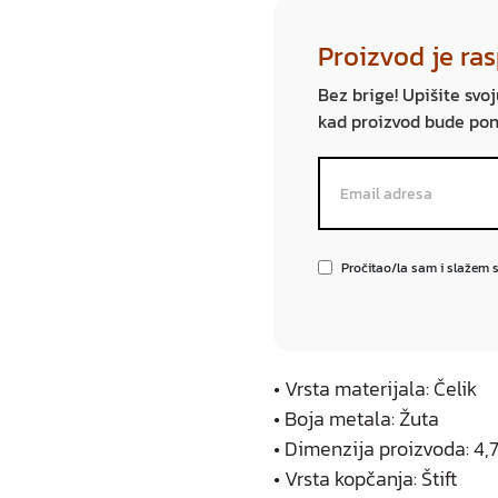
Proizvod je ra
Bez brige! Upišite svo
kad proizvod bude po
Pročitao/la sam i slažem 
• Vrsta materijala: Čelik
• Boja metala: Žuta
• Dimenzija proizvoda: 4,7
• Vrsta kopčanja: Štift