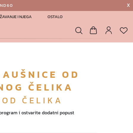
X
AND60
ŽAVANJE I NJEGA
OSTALO
List
Pretraga
Košarica
Profil
NAUŠNICE OD
NOG ČELIKA
 OD ČELIKA
 program i ostvarite dodatni popust