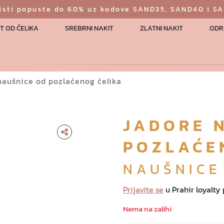
risti popuste do 60% uz kodove SAND35, SAND40 i S
T OD ČELIKA
SREBRNI NAKIT
ZLATNI NAKIT
ODR
naušnice od pozlaćenog čelika
JADORE 
POZLAĆE
NAUŠNICE
Prijavite se
u Prahir loyalty
Nema na zalihi