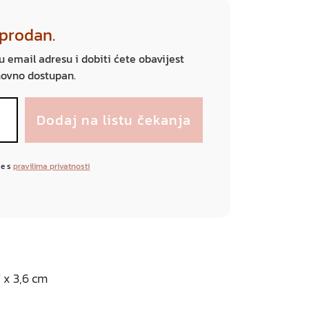
sprodan.
ju email adresu i dobiti ćete obavijest
novno dostupan.
se s
pravilima privatnosti
 x 3,6 cm