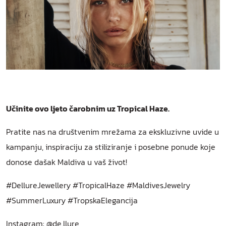
Učinite ovo ljeto čarobnim uz Tropical Haze.
Pratite nas na društvenim mrežama za ekskluzivne uvide u
kampanju, inspiraciju za stiliziranje i posebne ponude koje
donose dašak Maldiva u vaš život!
#DellureJewellery #TropicalHaze #MaldivesJewelry
#SummerLuxury #TropskaElegancija
Instagram: @de.llure