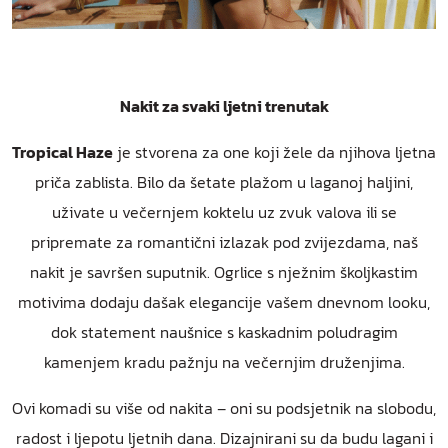
Nakit za svaki ljetni trenutak
Tropical Haze
je stvorena za one koji žele da njihova ljetna
priča zablista. Bilo da šetate plažom u laganoj haljini,
uživate u večernjem koktelu uz zvuk valova ili se
pripremate za romantični izlazak pod zvijezdama, naš
nakit je savršen suputnik. Ogrlice s nježnim školjkastim
motivima dodaju dašak elegancije vašem dnevnom looku,
dok statement naušnice s kaskadnim poludragim
kamenjem kradu pažnju na večernjim druženjima.
Ovi komadi su više od nakita – oni su podsjetnik na slobodu,
radost i ljepotu ljetnih dana. Dizajnirani su da budu lagani i