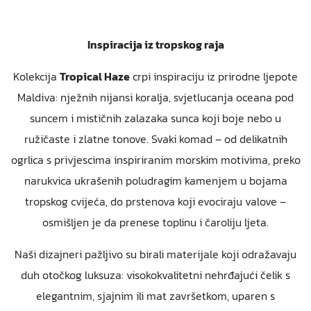
Inspiracija iz tropskog raja
Kolekcija
Tropical Haze
crpi inspiraciju iz prirodne ljepote
Maldiva: nježnih nijansi koralja, svjetlucanja oceana pod
suncem i mističnih zalazaka sunca koji boje nebo u
ružičaste i zlatne tonove. Svaki komad – od delikatnih
ogrlica s privjescima inspiriranim morskim motivima, preko
narukvica ukrašenih poludragim kamenjem u bojama
tropskog cvijeća, do prstenova koji evociraju valove –
osmišljen je da prenese toplinu i čaroliju ljeta.
Naši dizajneri pažljivo su birali materijale koji odražavaju
duh otočkog luksuza: visokokvalitetni nehrđajući čelik s
elegantnim, sjajnim ili mat završetkom, uparen s