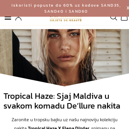
Iskoristi popuste do 60% uz kodove SAND35,
SAND40 i SAND60
Izbornik
Pretrag
Profil
Ko
Tropical Haze: Sjaj Maldiva u
svakom komadu De’llure nakita
Zaronite u tropsku bajku uz našu najnoviju kolekciju
nakita
Tropical Haze
X Elena Dizdar
, snimanu na