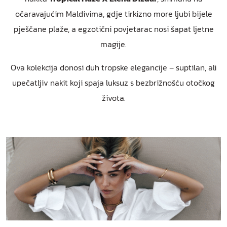
očaravajućim Maldivima, gdje tirkizno more ljubi bijele
pješčane plaže, a egzotični povjetarac nosi šapat ljetne
magije.
Ova kolekcija donosi duh tropske elegancije – suptilan, ali
upečatljiv nakit koji spaja luksuz s bezbrižnošću otočkog
života.