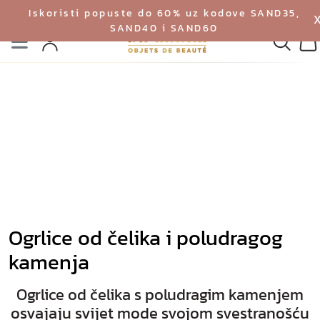
Iskoristi popuste do 60% uz kodove SAND35,
SAND40 i SAND60
Izbornik
Pretrag
Profil
Ko
Ogrlice od čelika i poludragog
kamenja
Ogrlice od čelika s poludragim kamenjem
osvajaju svijet mode svojom svestranošću