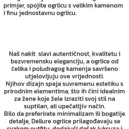
primjer, spojite ogrlicu s velikim kamenom
i finu jednostavnu ogrlicu.
Naš nakit slavi autentičnost, kvalitetu i
bezvremensku eleganciju, a ogrlice od
čelika i poludragog kamenja savršeno
utjelovljuju ove vrijednosti.
Njihov dizajn spaja suvremenu estetiku s
prirodnim elementima, što ih čini idealnim
za žene koje žele izraziti svoj stil na
suptilan, ali upečatljiv način.
Bilo da preferirate minimalizam ili bogatije
detalje, Dellure ogrlice prilagođavaju se
svakom outfitu, dodajući dašak luksuza i