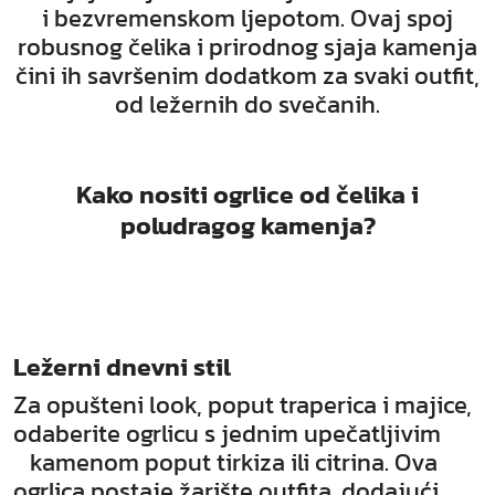
i bezvremenskom ljepotom. Ovaj spoj
robusnog čelika i prirodnog sjaja kamenja
čini ih savršenim dodatkom za svaki outfit,
od ležernih do svečanih.
Kako nositi ogrlice od čelika i
poludragog kamenja?
Ležerni dnevni stil
Za opušteni look, poput traperica i majice,
odaberite ogrlicu s jednim upečatljivim
kamenom poput tirkiza ili citrina. Ova
ogrlica postaje žarište outfita, dodajući