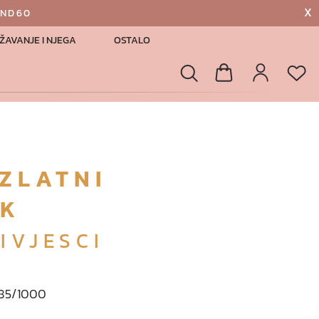
X
AND60
ŽAVANJE I NJEGA
OSTALO
List
Pretraga
Košarica
Profil
ZLATNI
AK
IVJESCI
 585/1000
a