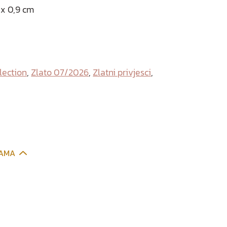
 x 0,9 cm
lection
,
Zlato 07/2026
,
Zlatni privjesci
,
CAMA