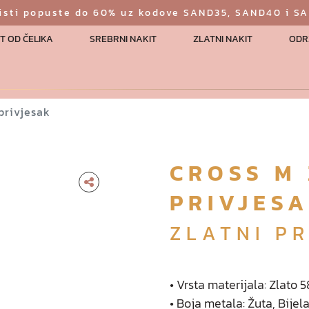
risti popuste do 60% uz kodove SAND35, SAND40 i S
T OD ČELIKA
SREBRNI NAKIT
ZLATNI NAKIT
ODR
privjesak
CROSS M 
PRIVJES
ZLATNI PR
• Vrsta materijala: Zlato
• Boja metala: Žuta, Bijel