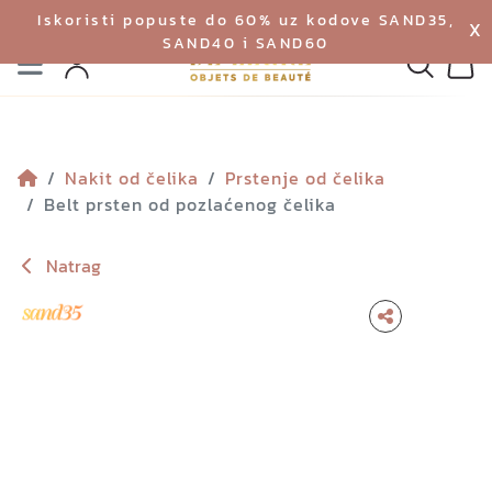
Iskoristi popuste do 60% uz kodove SAND35,
X
SAND40 i SAND60
Izbornik
Pretraga
Profil
Koš
Nakit od čelika
Prstenje od čelika
Belt prsten od pozlaćenog čelika
Natrag