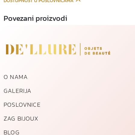
DOSTUPNOST U POSLOVNICAMA
g
č
Povezani proizvodi
e
l
i
k
a
k
o
l
O NAMA
i
č
GALERIJA
i
n
POSLOVNICE
a
ZAG BIJOUX
BLOG