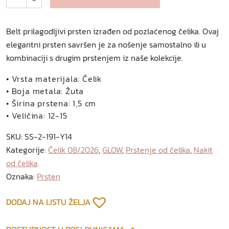
l
t
p
Belt prilagodljivi prsten izrađen od pozlaćenog čelika. Ovaj
r
elegantni prsten savršen je za nošenje samostalno ili u
s
kombinaciji s drugim prstenjem iz naše kolekcije.
t
e
• Vrsta materijala: Čelik
n
• Boja metala: Žuta
o
• Širina prstena: 1,5 cm
d
• Veličina: 12-15
p
SKU:
SS-2-191-Y14
o
Kategorije:
Čelik 08/2026
,
GLOW
,
Prstenje od čelika
,
Nakit
z
od čelika
l
Oznaka:
Prsten
a
ć
e
DODAJ NA LISTU ŽELJA
n
o