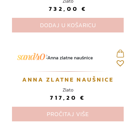
Zlato
732,00
€
DODAJ U KOŠARICU
ANNA ZLATNE NAUŠNICE
Zlato
717,20
€
PROČITAJ VIŠE