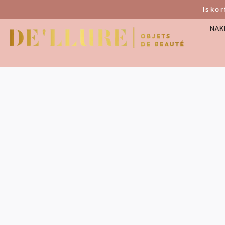
Isko
NAKI