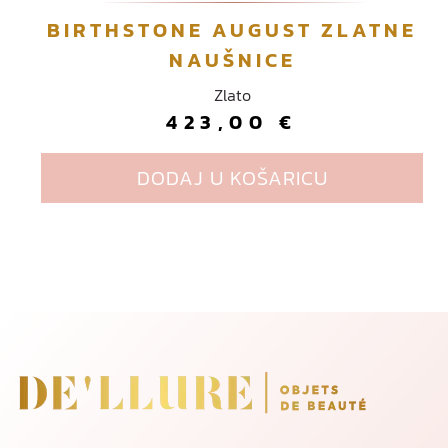
t
BIRTHSTONE AUGUST ZLATNE
i
NAUŠNICE
.
O
Zlato
p
423,00
€
c
i
DODAJ U KOŠARICU
j
e
s
e
Page navigation
m
o
g
u
o
d
a
b