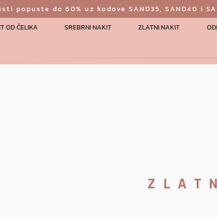
risti popuste do 60% uz kodove SAND35, SAND40 i S
T OD ČELIKA
SREBRNI NAKIT
ZLATNI NAKIT
OD
ZLAT