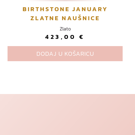
BIRTHSTONE JANUARY
ZLATNE NAUŠNICE
Zlato
423,00
€
DODAJ U KOŠARICU