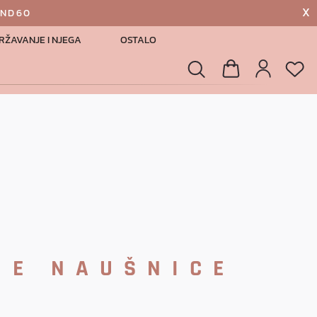
X
AND60
RŽAVANJE I NJEGA
OSTALO
List
Pretraga
Košarica
Profil
NE NAUŠNICE