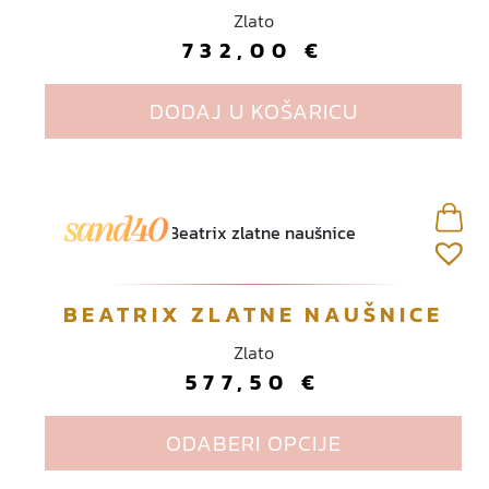
Zlato
732,00
€
DODAJ U KOŠARICU
O
BEATRIX ZLATNE NAUŠNICE
v
Zlato
a
577,50
€
j
p
ODABERI OPCIJE
r
o