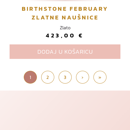
BIRTHSTONE FEBRUARY
ZLATNE NAUŠNICE
Zlato
423,00
€
DODAJ U KOŠARICU
Current Page
1
2
Page
3
Page
›
»